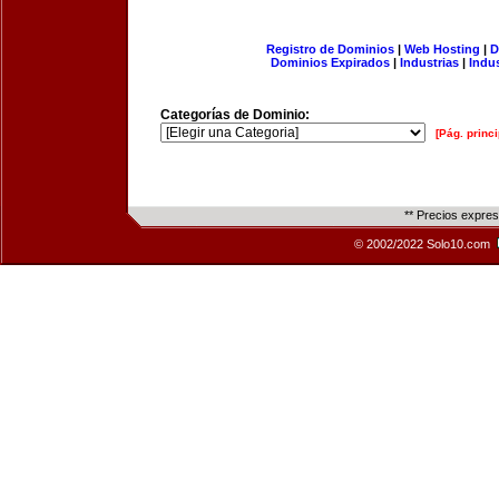
Registro de Dominios
|
Web Hosting
|
D
Dominios Expirados
|
Industrias
|
Indu
Categorías de Dominio:
[Pág. princi
** Precios expre
© 2002/2022 Solo10.com