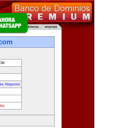
.com
COM
ias
,
Negocios
tas