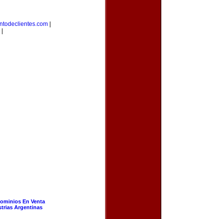
ntodeclientes.com
|
|
ominios En Venta
strias Argentinas