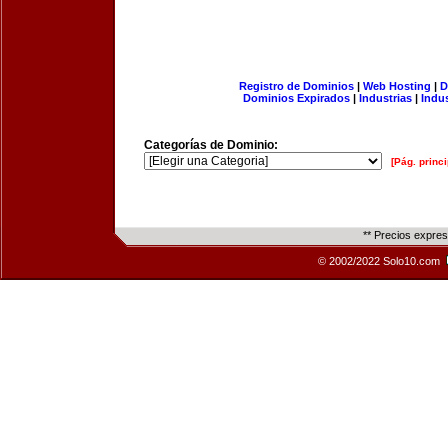
Registro de Dominios
|
Web Hosting
|
D
Dominios Expirados
|
Industrias
|
Indu
Categorías de Dominio:
[Pág. princi
** Precios expre
© 2002/2022 Solo10.com