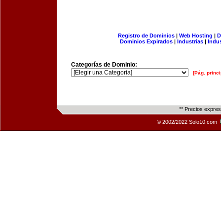
Registro de Dominios
|
Web Hosting
|
D
Dominios Expirados
|
Industrias
|
Indu
Categorías de Dominio:
[Pág. princi
** Precios expre
© 2002/2022 Solo10.com