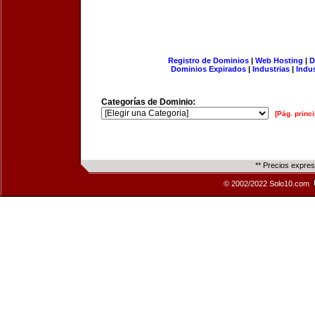
Registro de Dominios
|
Web Hosting
|
D
Dominios Expirados
|
Industrias
|
Indu
Categorías de Dominio:
[Pág. princi
** Precios expre
© 2002/2022 Solo10.com