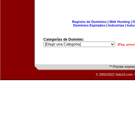
Registro de Dominios
|
Web Hosting
|
D
Dominios Expirados
|
Industrias
|
Indu
Categorías de Dominio:
[Pág. princi
** Precios expre
© 2002/2022 Solo10.com