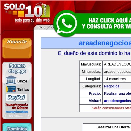
areadenegocio
El dueño de este dominio lo ha
Mayusculas:
AREADENEGOC
Minusculas:
areadenegocios
Longitud:
14 caracteres
Categorias:
Negocios
Precio:
Realizar una ofe
Visitar!
areadenegocio
Serán consideradas ofer
Realizar una Oferta