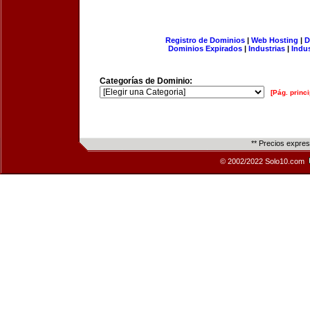
Registro de Dominios
|
Web Hosting
|
D
Dominios Expirados
|
Industrias
|
Indu
Categorías de Dominio:
[Pág. princi
** Precios expre
© 2002/2022 Solo10.com