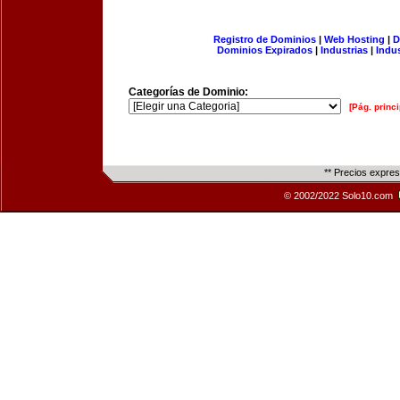
Registro de Dominios
|
Web Hosting
|
D
Dominios Expirados
|
Industrias
|
Indu
Categorías de Dominio:
[Pág. princi
** Precios expre
© 2002/2022 Solo10.com