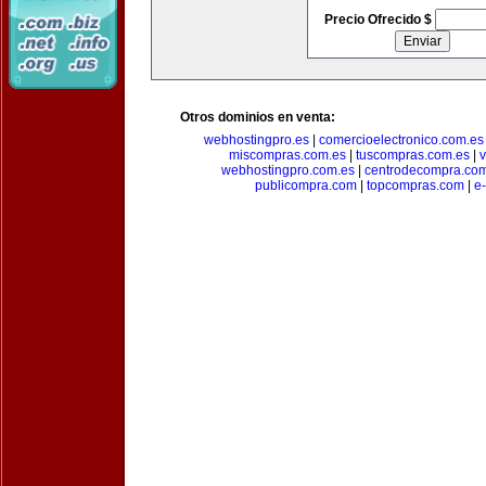
Precio Ofrecido $
Otros dominios en venta:
webhostingpro.es
|
comercioelectronico.com.es
miscompras.com.es
|
tuscompras.com.es
|
v
webhostingpro.com.es
|
centrodecompra.co
publicompra.com
|
topcompras.com
|
e