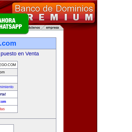
o.com
 puesto en Venta
EGO.COM
com
nimiento
rta!
.com
tas