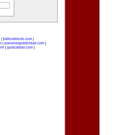
m
|
traficodirecto.com
|
m
|
asesorespublicidad.com
|
com
|
guiacaldas.com
|