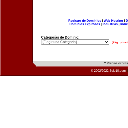
Registro de Dominios
|
Web Hosting
|
D
Dominios Expirados
|
Industrias
|
Indu
Categorías de Dominio:
[Pág. princi
** Precios expre
© 2002/2022 Solo10.com