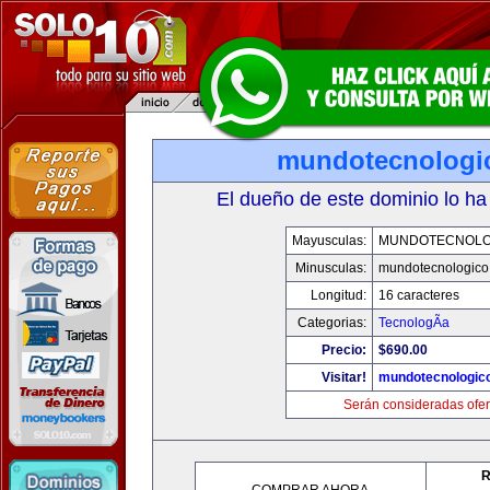
mundotecnologi
El dueño de este dominio lo ha
Mayusculas:
MUNDOTECNOLO
Minusculas:
mundotecnologico
Longitud:
16 caracteres
Categorias:
TecnologÃ­a
Precio:
$690.00
Visitar!
mundotecnologic
Serán consideradas ofer
R