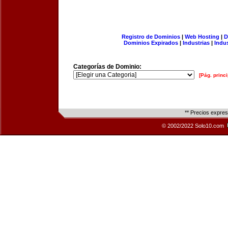
Registro de Dominios
|
Web Hosting
|
D
Dominios Expirados
|
Industrias
|
Indu
Categorías de Dominio:
[Pág. princi
** Precios expre
© 2002/2022 Solo10.com