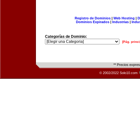
Registro de Dominios
|
Web Hosting
|
D
Dominios Expirados
|
Industrias
|
Indu
Categorías de Dominio:
[Pág. princi
** Precios expre
© 2002/2022 Solo10.com