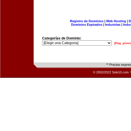
Registro de Dominios
|
Web Hosting
|
D
Dominios Expirados
|
Industrias
|
Indu
Categorías de Dominio:
[Pág. princi
** Precios expre
© 2002/2022 Solo10.com