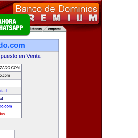
ado.com
 puesto en Venta
NZADO.COM
o.com
idad
a!
do.com
tas