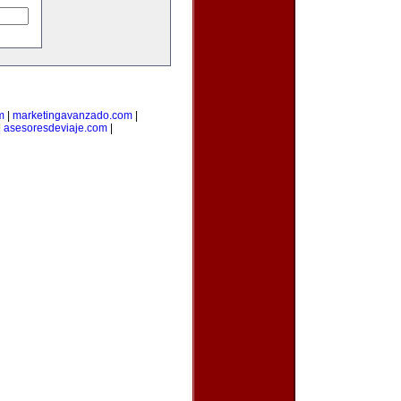
m
|
marketingavanzado.com
|
|
asesoresdeviaje.com
|