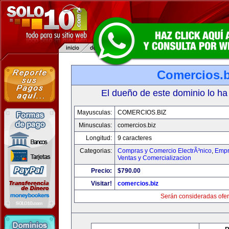
Comercios.b
El dueño de este dominio lo ha
Mayusculas:
COMERCIOS.BIZ
Minusculas:
comercios.biz
Longitud:
9 caracteres
Categorias:
Compras y Comercio ElectrÃ³nico
,
Empr
Ventas y Comercializacion
Precio:
$790.00
Visitar!
comercios.biz
Serán consideradas ofer