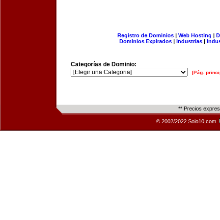
Registro de Dominios
|
Web Hosting
|
D
Dominios Expirados
|
Industrias
|
Indu
Categorías de Dominio:
[Pág. princi
** Precios expre
© 2002/2022 Solo10.com