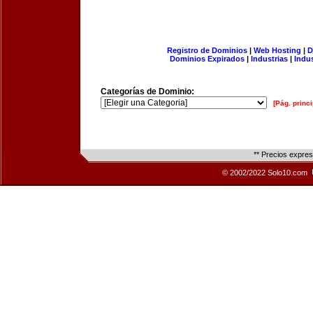
Registro de Dominios
|
Web Hosting
|
D
Dominios Expirados
|
Industrias
|
Indu
Categorías de Dominio:
[Pág. princi
** Precios expre
© 2002/2022 Solo10.com