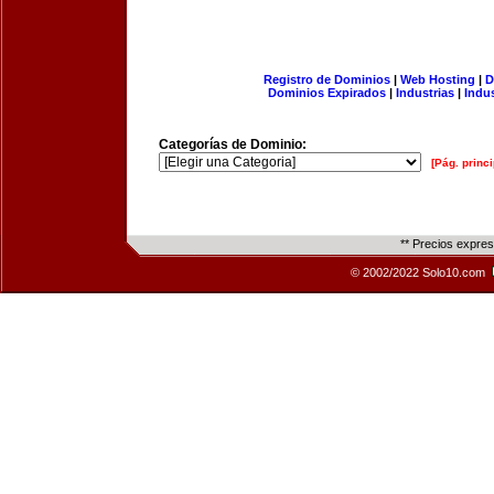
Registro de Dominios
|
Web Hosting
|
D
Dominios Expirados
|
Industrias
|
Indu
Categorías de Dominio:
[Pág. princi
** Precios expre
© 2002/2022 Solo10.com