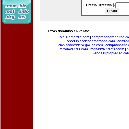
Precio Ofrecido $
Otros dominios en venta:
alquilerpordia.com
|
comprasenargentina.c
oportunidadesdemercado.com
|
centro
clasificadosdenegocios.com
|
compradearte
forodeventas.com
|
monetizeinternet.com
|
p
vendasupropiedad.co