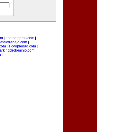
om
|
datacompras.com
|
deteletrabajo.com
|
.com
|
e-propiedad.com
|
arkingdedominio.com
|
m
|