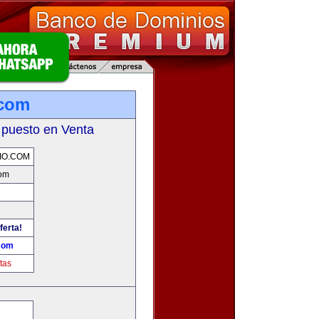
.com
 puesto en Venta
IO.COM
com
ferta!
.com
tas