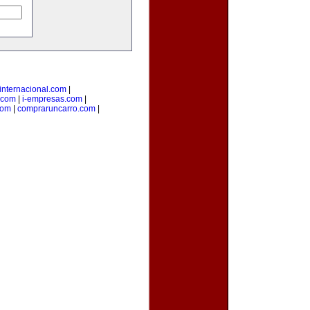
internacional.com
|
.com
|
i-empresas.com
|
com
|
compraruncarro.com
|