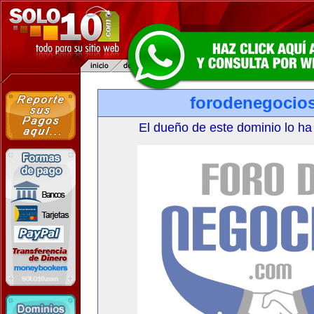
forodenegocio
El dueño de este dominio lo ha