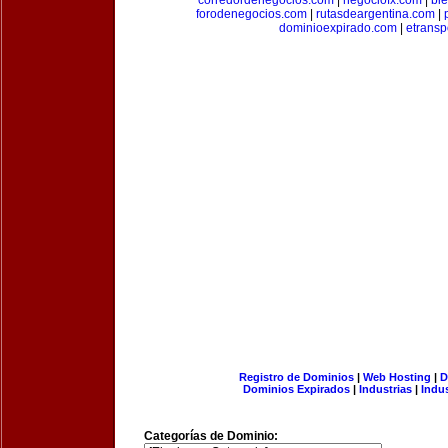
corredordenegocios.com
|
negociofx.com
|
bi
forodenegocios.com
|
rutasdeargentina.com
|
dominioexpirado.com
|
etransp
Registro de Dominios
|
Web Hosting
|
D
Dominios Expirados
|
Industrias
|
Indu
Categorías de Dominio: