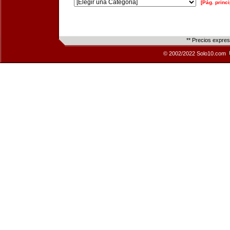
[Pág. princi
** Precios expre
© 2002/2022 Solo10.com