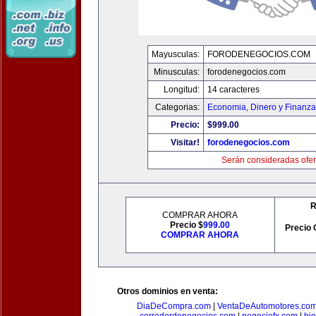
Mayusculas:
FORODENEGOCIOS.COM
Minusculas:
forodenegocios.com
Longitud:
14 caracteres
Categorias:
Economia, Dinero y Finanz
Precio:
$999.00
Visitar!
forodenegocios.com
Serán consideradas ofer
R
COMPRAR AHORA
Precio $
999.00
Precio 
COMPRAR AHORA
Otros dominios en venta:
DiaDeCompra.com
|
VentaDeAutomotores.co