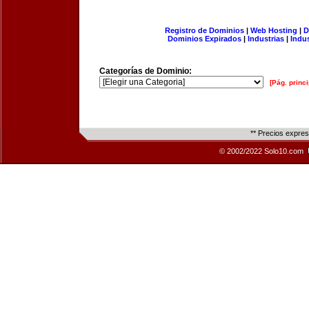
Registro de Dominios
|
Web Hosting
|
D
Dominios Expirados
|
Industrias
|
Indu
Categorías de Dominio:
[Pág. princi
** Precios expre
© 2002/2022 Solo10.com