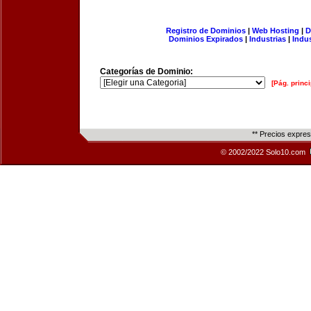
Registro de Dominios
|
Web Hosting
|
D
Dominios Expirados
|
Industrias
|
Indu
Categorías de Dominio:
[Pág. princi
** Precios expre
© 2002/2022 Solo10.com