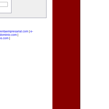
ventaempresarial.com
|
e-
edominio.com
|
os.com
|