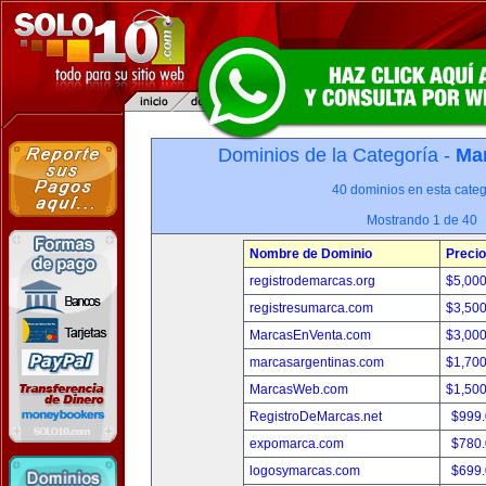
Dominios de la Categoría -
Mar
40 dominios en esta categ
Mostrando 1 de 40
Nombre de Dominio
Precio
registrodemarcas.org
$5,00
registresumarca.com
$3,50
MarcasEnVenta.com
$3,00
marcasargentinas.com
$1,70
MarcasWeb.com
$1,50
RegistroDeMarcas.net
$999
expomarca.com
$780
logosymarcas.com
$699