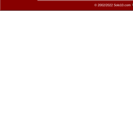
© 2002/2022 Solo10.com