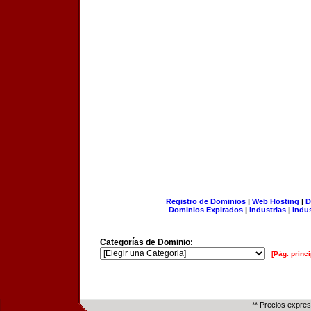
Registro de Dominios
|
Web Hosting
|
D
Dominios Expirados
|
Industrias
|
Indu
Categorías de Dominio:
[Pág. princi
** Precios expre